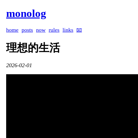
monolog
home
posts
now
rules
links
📧
理想的生活
2026-02-01